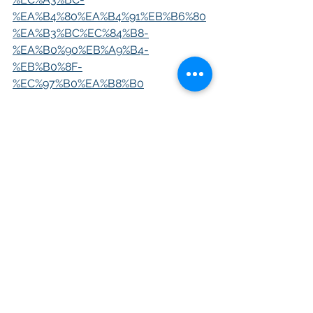
%EA%B4%80%EA%B4%91%EB%B6%80
%EA%B3%BC%EC%84%B8-
%EA%B0%90%EB%A9%B4-
%EB%B0%8F-
%EC%97%B0%EA%B8%B0
Comments
Write a comment...