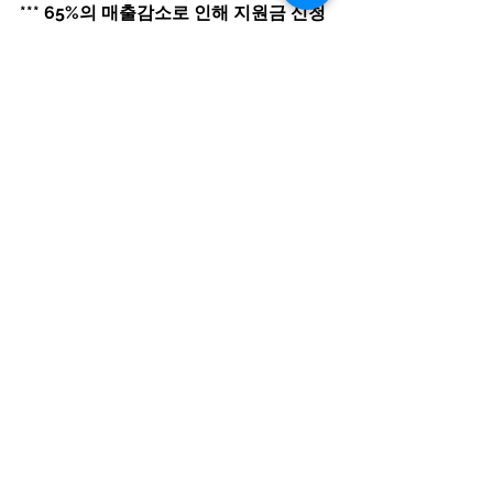
*** 65%의 매출감소로 인해 지원금 신청
이 가능합니다.
선택하신 두 달의 매출을 비교하셔서 나
오는 퍼센테이지가 30%를 넘으면 지원
금을 신청하실 수 있습니다.
신규 비지니스 대상 추가지원안이 2021
년 2월 4일 업데이트 및 오픈 되었습니
다.
더 자세한 사항은 아래 홈페이지를 통해 
확인하실 수 있습니다. 
https://www.alberta.ca/sme-