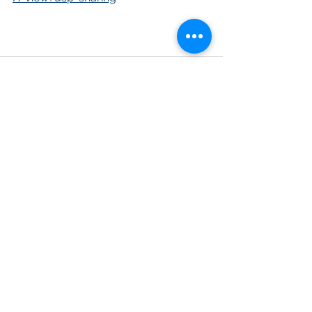
Comments
Write a comment...
©2018 by Jinsoo Bok Professional Corporation