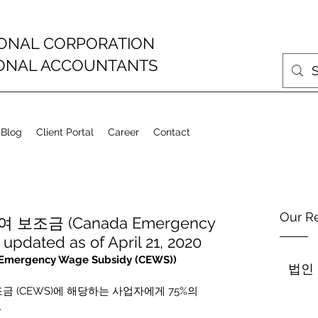
IONAL CORPORATION
IONAL ACCOUNTANTS
 Blog
Client Portal
Career
Contact
Our R
 보조금 (Canada Emergency
updated as of April 21, 2020
rgency Wage Subsidy (CEWS))
법인
금 (CEWS)에 해당하는 사업자에게 75%의 
.