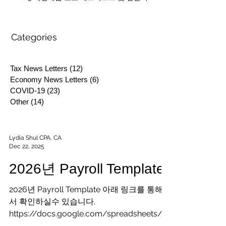
Categories
Tax News Letters
(12)
12 posts
Economy News Letters
(6)
6 posts
COVID-19
(23)
23 posts
Other
(14)
14 posts
Lydia Shul CPA, CA
Dec 22, 2025
2026년 Payroll Template
2026년 Payroll Template 아래 링크를 통해
서 확인하실수 있습니다.
https://docs.google.com/spreadsheets/d
/1PrtgzbpaH7vekWQmI1Ib9IrzayTtVN0_/e